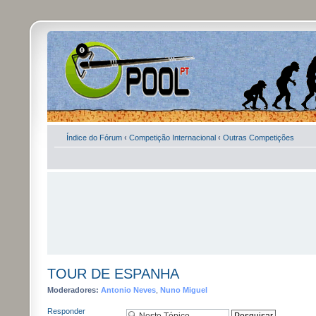
Índice do Fórum
‹
Competição Internacional
‹
Outras Competições
TOUR DE ESPANHA
Moderadores:
Antonio Neves
,
Nuno Miguel
Responder