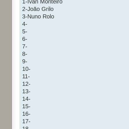
1-Ivan Monteiro
2-João Grilo
3-Nuno Rolo
4-
5-
6-
7-
8-
9-
10-
11-
12-
13-
14-
15-
16-
17-
18-