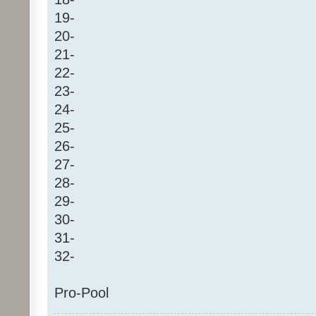
19-
20-
21-
22-
23-
24-
25-
26-
27-
28-
29-
30-
31-
32-
Pro-Pool