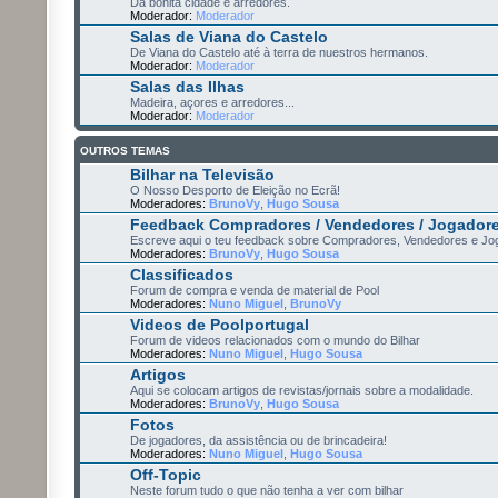
Da bonita cidade e arredores.
Moderador:
Moderador
Salas de Viana do Castelo
De Viana do Castelo até à terra de nuestros hermanos.
Moderador:
Moderador
Salas das Ilhas
Madeira, açores e arredores...
Moderador:
Moderador
OUTROS TEMAS
Bilhar na Televisão
O Nosso Desporto de Eleição no Ecrã!
Moderadores:
BrunoVy
,
Hugo Sousa
Feedback Compradores / Vendedores / Jogador
Escreve aqui o teu feedback sobre Compradores, Vendedores e Jo
Moderadores:
BrunoVy
,
Hugo Sousa
Classificados
Forum de compra e venda de material de Pool
Moderadores:
Nuno Miguel
,
BrunoVy
Videos de Poolportugal
Forum de videos relacionados com o mundo do Bilhar
Moderadores:
Nuno Miguel
,
Hugo Sousa
Artigos
Aqui se colocam artigos de revistas/jornais sobre a modalidade.
Moderadores:
BrunoVy
,
Hugo Sousa
Fotos
De jogadores, da assistência ou de brincadeira!
Moderadores:
Nuno Miguel
,
Hugo Sousa
Off-Topic
Neste forum tudo o que não tenha a ver com bilhar