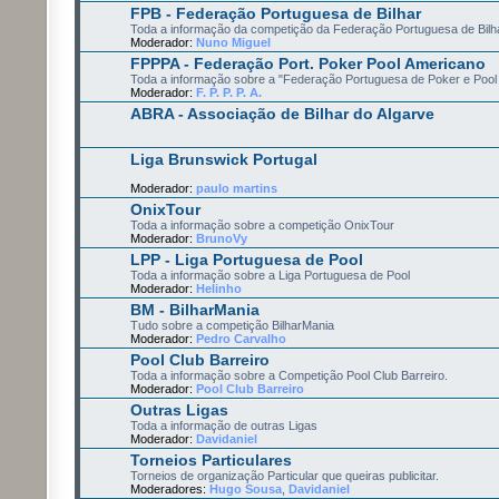
FPB - Federação Portuguesa de Bilhar
Toda a informação da competição da Federação Portuguesa de Bilh
Moderador:
Nuno Miguel
FPPPA - Federação Port. Poker Pool Americano
Toda a informação sobre a "Federação Portuguesa de Poker e Pool
Moderador:
F. P. P. P. A.
ABRA - Associação de Bilhar do Algarve
Liga Brunswick Portugal
Moderador:
paulo martins
OnixTour
Toda a informação sobre a competição OnixTour
Moderador:
BrunoVy
LPP - Liga Portuguesa de Pool
Toda a informação sobre a Liga Portuguesa de Pool
Moderador:
Helinho
BM - BilharMania
Tudo sobre a competição BilharMania
Moderador:
Pedro Carvalho
Pool Club Barreiro
Toda a informação sobre a Competição Pool Club Barreiro.
Moderador:
Pool Club Barreiro
Outras Ligas
Toda a informação de outras Ligas
Moderador:
Davidaniel
Torneios Particulares
Torneios de organização Particular que queiras publicitar.
Moderadores:
Hugo Sousa
,
Davidaniel