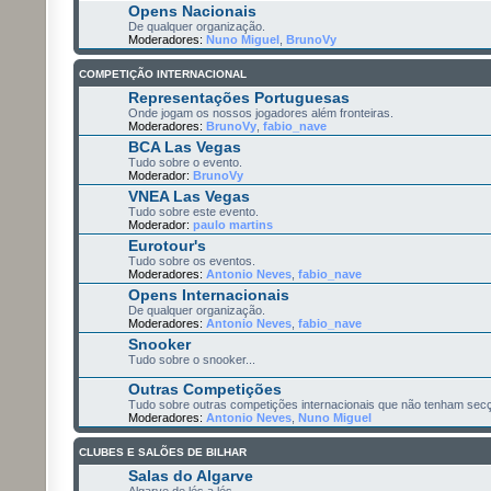
Opens Nacionais
De qualquer organização.
Moderadores:
Nuno Miguel
,
BrunoVy
COMPETIÇÃO INTERNACIONAL
Representações Portuguesas
Onde jogam os nossos jogadores além fronteiras.
Moderadores:
BrunoVy
,
fabio_nave
BCA Las Vegas
Tudo sobre o evento.
Moderador:
BrunoVy
VNEA Las Vegas
Tudo sobre este evento.
Moderador:
paulo martins
Eurotour's
Tudo sobre os eventos.
Moderadores:
Antonio Neves
,
fabio_nave
Opens Internacionais
De qualquer organização.
Moderadores:
Antonio Neves
,
fabio_nave
Snooker
Tudo sobre o snooker...
Outras Competições
Tudo sobre outras competições internacionais que não tenham secç
Moderadores:
Antonio Neves
,
Nuno Miguel
CLUBES E SALÕES DE BILHAR
Salas do Algarve
Algarve de lés a lés...