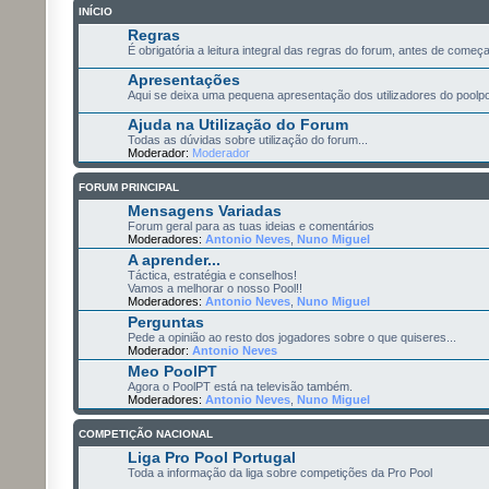
INÍCIO
Regras
É obrigatória a leitura integral das regras do forum, antes de começ
Apresentações
Aqui se deixa uma pequena apresentação dos utilizadores do poolpo
Ajuda na Utilização do Forum
Todas as dúvidas sobre utilização do forum...
Moderador:
Moderador
FORUM PRINCIPAL
Mensagens Variadas
Forum geral para as tuas ideias e comentários
Moderadores:
Antonio Neves
,
Nuno Miguel
A aprender...
Táctica, estratégia e conselhos!
Vamos a melhorar o nosso Pool!!
Moderadores:
Antonio Neves
,
Nuno Miguel
Perguntas
Pede a opinião ao resto dos jogadores sobre o que quiseres...
Moderador:
Antonio Neves
Meo PoolPT
Agora o PoolPT está na televisão também.
Moderadores:
Antonio Neves
,
Nuno Miguel
COMPETIÇÃO NACIONAL
Liga Pro Pool Portugal
Toda a informação da liga sobre competições da Pro Pool